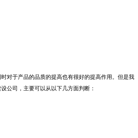
同时对于产品的品质的提高也有很好的提高作用。但是我
建设公司，主要可以从以下几方面判断：