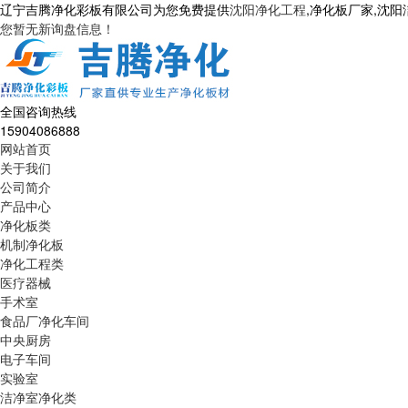
辽宁吉腾净化彩板有限公司为您免费提供
沈阳净化工程
,净化板厂家,沈
您暂无新询盘信息！
全国咨询热线
15904086888
网站首页
关于我们
公司简介
产品中心
净化板类
机制净化板
净化工程类
医疗器械
手术室
食品厂净化车间
中央厨房
电子车间
实验室
洁净室净化类