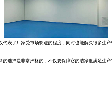
仅代表了厂家受市场欢迎的程度，同时也能解决很多生产
料的选择是非常严格的，不仅要保障它的洁净度满足生产