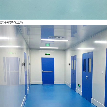
洁净室净化工程