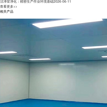
洁净室净化：精密生产作业环境基础
2026-06-11
查看更多>>
相关产品