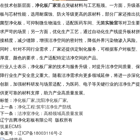
​ 在技术创新层面，
净化板厂家
重点突破材料与工艺瓶颈。一方面，升级基
板与芯材性能，选用耐腐蚀、防火等级更高的原材料，部分厂家还推出抗
菌型净化板，可抑制微生物滋生，适配医药车间、无菌
实验室
等对卫生要
求严苛的场景；另一方面，优化生产工艺，通过自动化生产线提升板材拼
接精度，减少缝隙，增强洁净空间的密封性，降低外界污染物渗入风险。
同时，针对不同行业需求，厂家还提供定制化服务，可根据客户对板型、
厚度、颜色的要求，生产适配特定洁净空间的产品。
​ 行业人士表示，净化板厂家的技术与服务升级，对提升洁净空间质量、保
障行业生产安全意义重大。随着洁净需求向更多领域延伸，将进一步深化
创新，加强材料研发与场景适配，为医药、电子等关键行业的洁净生产提
供更可靠的材料支撑，助力产业高质量发展。​
标签：
净化板厂家
,
沈阳净化板厂家
,
上一条：
净化工程:筑牢洁净生产防线
下一条：
洁净室净化：高精领域高质量发展
辽宁吉腾净化彩板有限公司 版权所有
筑巢ECMS
备案号：
辽ICP备18003116号-2
一键拨号