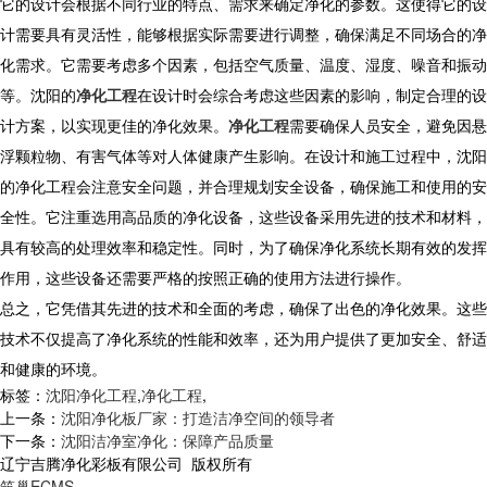
它的设计会根据不同行业的特点、需求来确定净化的参数。这使得它的设
计需要具有灵活性，能够根据实际需要进行调整，确保满足不同场合的净
化需求。它需要考虑多个因素，包括空气质量、温度、湿度、噪音和振动
等。沈阳的
净化工程
在设计时会综合考虑这些因素的影响，制定合理的设
计方案，以实现更佳的净化效果。
净化工程
需要确保人员安全，避免因悬
浮颗粒物、有害气体等对人体健康产生影响。在设计和施工过程中，沈阳
的净化工程会注意安全问题，并合理规划安全设备，确保施工和使用的安
全性。它注重选用高品质的净化设备，这些设备采用先进的技术和材料，
具有较高的处理效率和稳定性。同时，为了确保净化系统长期有效的发挥
作用，这些设备还需要严格的按照正确的使用方法进行操作。
总之，它凭借其先进的技术和全面的考虑，确保了出色的净化效果。这些
技术不仅提高了净化系统的性能和效率，还为用户提供了更加安全、舒适
和健康的环境。
标签：
沈阳净化工程
,
净化工程
,
上一条：
沈阳净化板厂家：打造洁净空间的领导者
下一条：
沈阳洁净室净化：保障产品质量
辽宁吉腾净化彩板有限公司 版权所有
筑巢ECMS